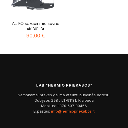
AL-KO sukabinimo spyna
AK 301 3t
90,00
€
UAB “HERMIO PRIEKABOS”
Nemokamai prekes galima atsiimti buveinės adresu:
Dubysos 29B , LT-91181, Klaipėda
Mobilus:
+370 607 00466
El.paštas:
info@hermiopriekabos.lt