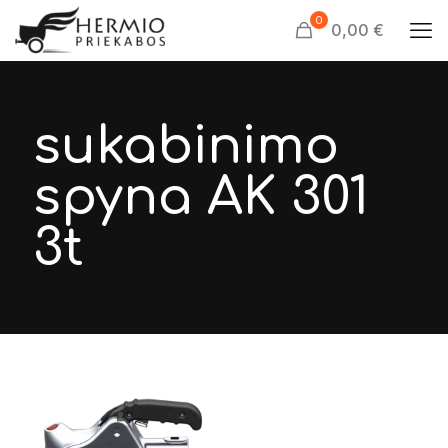
0
0,00 €
sukabinimo
spyna AK 301
3t