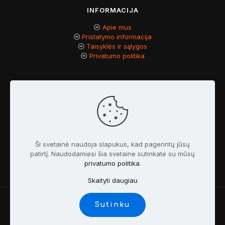
INFORMACIJA
Apie mus
Pristatymo informacija
Taisyklės ir sąlygos
Privatumo politika
KLIENTAMS
Kontaktai
Mano paskyra
Mano užsakymai
Ši svetainė naudoja slapukus, kad pagerintų jūsų
patirtį. Naudodamiesi šia svetaine sutinkate su mūsų
privatumo politika
.
Skaityti daugiau
Sutinku
© Visos teisės saugomos. 2026 Hermio priekabos