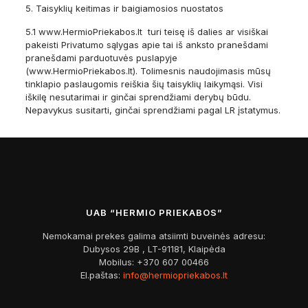
5. Taisyklių keitimas ir baigiamosios nuostatos
5.1 www.HermioPriekabos.lt turi teisę iš dalies ar visiškai
pakeisti Privatumo sąlygas apie tai iš anksto pranešdami
pranešdami parduotuvės puslapyje
(www.HermioPriekabos.lt). Tolimesnis naudojimasis mūsų
tinklapio paslaugomis reiškia šių taisyklių laikymąsi. Visi
iškilę nesutarimai ir ginčai sprendžiami derybų būdu.
Nepavykus susitarti, ginčai sprendžiami pagal LR įstatymus.
UAB “HERMIO PRIEKABOS”
Nemokamai prekes galima atsiimti buveinės adresu:
Dubysos 29B , LT-91181, Klaipėda
Mobilus:
+370 607 00466
El.paštas:
info@hermiopriekabos.lt