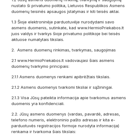
nustato ši privatumo politika, Lietuvos Respublikos Asmens
duomenų teisinės apsaugos įstatymas ir kiti teisės aktai.
1.3 Šioje elektroninėje parduotuvėje nurodydami savo
asmens duomenis, sutinkate, kad www.HermioPriekabos.lt
juos valdys ir tvarkys šioje privatumo politikoje bei teisės
aktuose numatytais tikslais.
2. Asmens duomenų rinkimas, tvarkymas, saugojimas
2.1 www.HermioPriekabos.lt vadovaujasi šiais asmens
duomenų tvarkymo principais:
2.1.1 Asmens duomenys renkami apibrėžtais tikslais.
2.1.2 Asmens duomenys tvarkomi tiksliai ir sąžiningai.
2.1.3 Visa Jūsų pateikta informacija apie tvarkomus asmens
duomenis yra konfidenciali.
2.2. Jūsų asmens duomenys (vardas, pavardė, adresas,
telefono numeris, elektroninio pašto adresas ir kita e-
parduotuvės registracijos formoje nurodyta informacija)
renkama ir tvarkoma šiais tikslais: