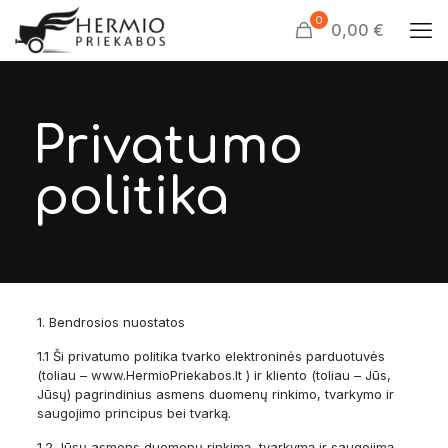
0
0,00 €
Privatumo
politika
1. Bendrosios nuostatos
1.1 Ši privatumo politika tvarko elektroninės parduotuvės
(toliau – www.HermioPriekabos.lt ) ir kliento (toliau – Jūs,
Jūsų) pagrindinius asmens duomenų rinkimo, tvarkymo ir
saugojimo principus bei tvarką.
1.2 Jūsų asmens duomenų rinkimą, tvarkymą ir saugojimą