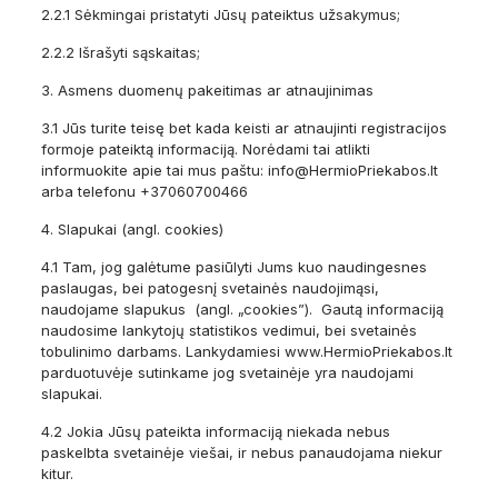
2.2.1 Sėkmingai pristatyti Jūsų pateiktus užsakymus;
2.2.2 Išrašyti sąskaitas;
3. Asmens duomenų pakeitimas ar atnaujinimas
3.1 Jūs turite teisę bet kada keisti ar atnaujinti registracijos
formoje pateiktą informaciją. Norėdami tai atlikti
informuokite apie tai mus paštu: info@HermioPriekabos.lt
arba telefonu +37060700466
4. Slapukai (angl. cookies)
4.1 Tam, jog galėtume pasiūlyti Jums kuo naudingesnes
paslaugas, bei patogesnį svetainės naudojimąsi,
naudojame slapukus (angl. „cookies”). Gautą informaciją
naudosime lankytojų statistikos vedimui, bei svetainės
tobulinimo darbams. Lankydamiesi www.HermioPriekabos.lt
parduotuvėje sutinkame jog svetainėje yra naudojami
slapukai.
4.2 Jokia Jūsų pateikta informaciją niekada nebus
paskelbta svetainėje viešai, ir nebus panaudojama niekur
kitur.