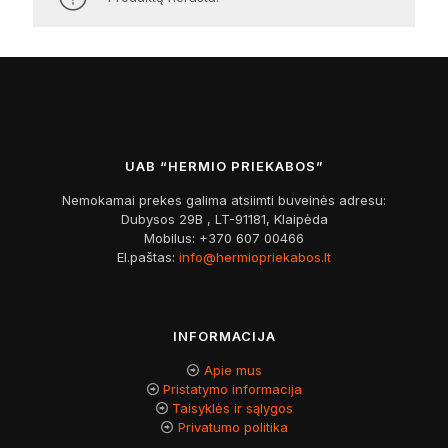
UAB “HERMIO PRIEKABOS”
Nemokamai prekes galima atsiimti buveinės adresu:
Dubysos 29B , LT-91181, Klaipėda
Mobilus:
+370 607 00466
El.paštas:
info@hermiopriekabos.lt
INFORMACIJA
Apie mus
Pristatymo informacija
Taisyklės ir sąlygos
Privatumo politika