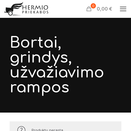
0
0,00 €
Bortai,
grindys,
užvažiavimo
rampos
Produktų nerasta.