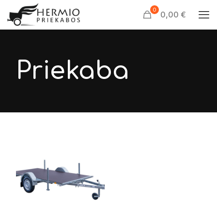
0
0,00 €
Priekaba