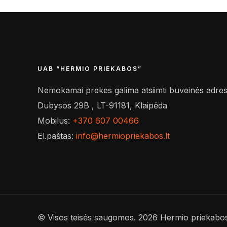
UAB “HERMIO PRIEKABOS”
Nemokamai prekes galima atsiimti buveinės adres
Dubysos 29B , LT-91181, Klaipėda
Mobilus:
+370 607 00466
El.paštas:
info@hermiopriekabos.lt
© Visos teisės saugomos. 2026 Hermio priekabo