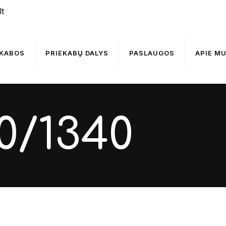
t
EKABOS
PRIEKABŲ DALYS
PASLAUGOS
APIE M
30/1340