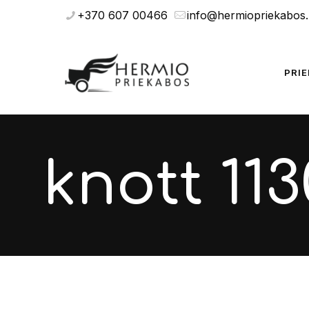
+370 607 00466
info@hermiopriekabos.l
PRI
knott 11