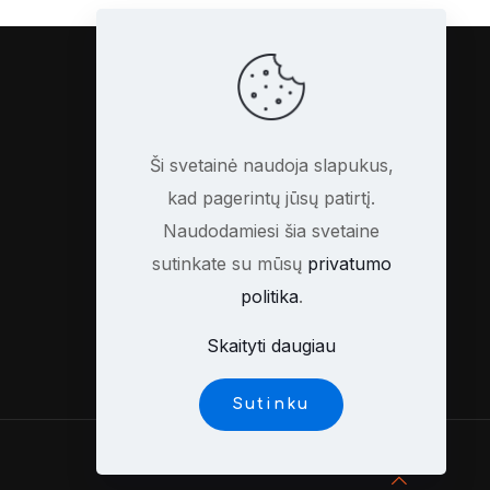
KLIENTAMS
Ši svetainė naudoja slapukus,
Kontaktai
kad pagerintų jūsų patirtį.
Mano paskyra
Naudodamiesi šia svetaine
Mano užsakymai
sutinkate su mūsų
privatumo
politika
.
Skaityti daugiau
Sutinku