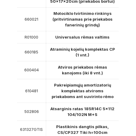
50x17x20cm (priekabos bortui)
Motociklo tvirtinimo rinkinys
660021
(pritvirtinamas prie priekabos
fanerinių grindų)
R01000
Universalus rėmas valtims
Atraminių kojelių komplektas CP
660185
(1 vnt.)
Atviros priekabos rėmas
600404
kanojoms (iki 8 vnt.)
Pakreipiamųjų amortizatorių
610481
komplektas atviroms
priekaboms ant suvirinto rėmo
Atsarginis ratas 185R14C 5×112
502806
104/102N M+S
Plastikinis dangtis pilkas,
631327GTIS
CS/CP327 Tiki h=100cm