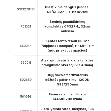
Plastikinis dangtis juodas,
631327BTIS
CS/CP327 Tiki h=100cm
Šoninių paaukštinimų
P01021
komplektas CP327-L, 32cm
aukščio
Tentas tento rėmui CP327
660344
(nupjautas kampas), H=1.5–1.6 m
(nuo priekabos apačios)
Atsarginio rato laikiklis (vilkties
660011
prailginimo skerspjūvis 40mm)
Dujų šoko amortizatorius
502669
dėžutės palenkimui 1200N
582/250mm
Fanera galiniam liukui
501046
1445x370x12mm
Lieto lydinio ratas, mėlynas, 185