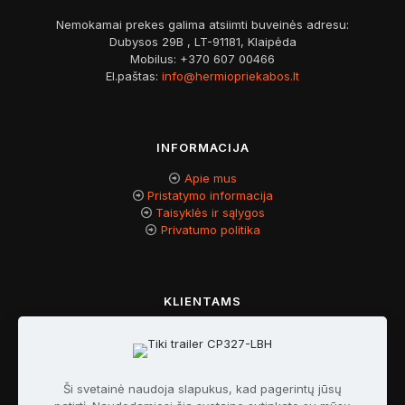
Nemokamai prekes galima atsiimti buveinės adresu:
Dubysos 29B , LT-91181, Klaipėda
Mobilus:
+370 607 00466
El.paštas:
info@hermiopriekabos.lt
INFORMACIJA
Apie mus
Pristatymo informacija
Taisyklės ir sąlygos
Privatumo politika
KLIENTAMS
Kontaktai
Mano paskyra
Mano užsakymai
Ši svetainė naudoja slapukus, kad pagerintų jūsų