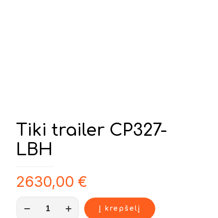
Tiki trailer CP327-
LBH
2630,00
€
produkto
Į krepšelį
kiekis: