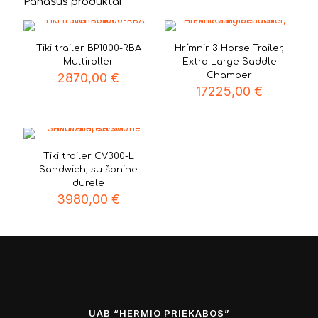
Panašūs produktai
Tiki trailer BP1000-RBA
Hrímnir 3 Horse Trailer,
Multiroller
Extra Large Saddle
2870,00
€
Chamber
17225,00
€
Tiki trailer CV300-L
Sandwich, su šonine
durele
3980,00
€
UAB “HERMIO PRIEKABOS”