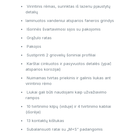
Virintinis rėmas, surinktas iš lazeriu pjaustytų
detalių
laminuotos vandeniui atsparios faneros grindys
Išorinės švartavimosi sijos su pakojomis
Grąžulo ratas
Pakojos
Sustiprinti 2 griovelių šoniniai profiliai
Karštai cinkuotos ir pasyvuotos detalės (ypač
atsparios korozijai)
Nuimamas tvirtas priekinis ir galinis liukas ant
virintinio rėmo
Liukai gali būti naudojami kaip užvažiavimo
rampos
10 tvirtinimo kilpų (viduje) ir 4 tvirtinimo kabliai
(išorėje)
13 kontaktų kištukas
Subalansuoti ratai su „M+S“ padangomis