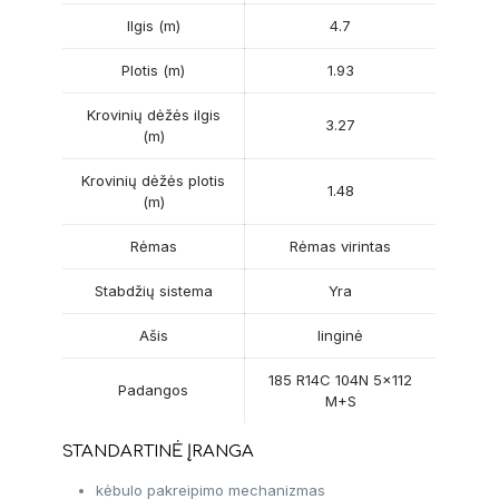
Ilgis (m)
4.7
Plotis (m)
1.93
Krovinių dėžės ilgis
3.27
(m)
Krovinių dėžės plotis
1.48
(m)
Rėmas
Rėmas virintas
Stabdžių sistema
Yra
Ašis
linginė
185 R14C 104N 5×112
Padangos
M+S
STANDARTINĖ ĮRANGA
kėbulo pakreipimo mechanizmas