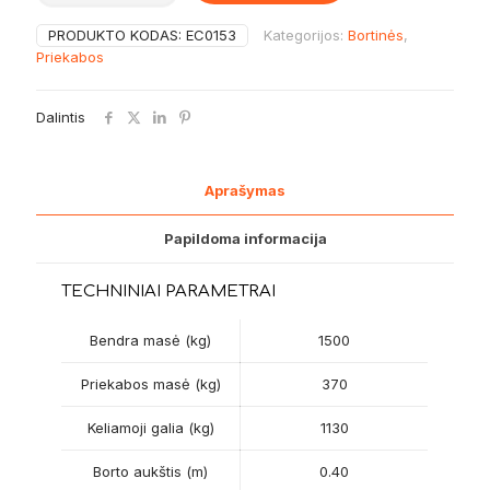
Tiki
trailer
PRODUKTO KODAS:
EC0153
Kategorijos:
Bortinės
,
CP327-
Priekabos
LBH
Dalintis
Aprašymas
Papildoma informacija
TECHNINIAI PARAMETRAI
Bendra masė (kg)
1500
Priekabos masė (kg)
370
Keliamoji galia (kg)
1130
Borto aukštis (m)
0.40