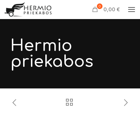
0
0,00 €
Hermio
priekabos