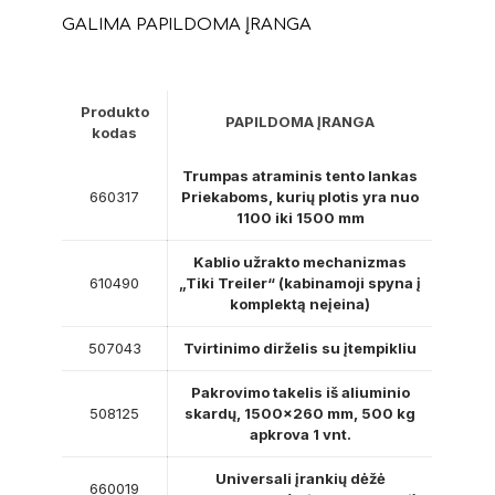
GALIMA PAPILDOMA ĮRANGA
Produkto
PAPILDOMA ĮRANGA
kodas
Trumpas atraminis tento lankas
660317
Priekaboms, kurių plotis yra nuo
1100 iki 1500 mm
Kablio užrakto mechanizmas
610490
„Tiki Treiler“ (kabinamoji spyna į
komplektą neįeina)
507043
Tvirtinimo dirželis su įtempikliu
Pakrovimo takelis iš aliuminio
508125
skardų, 1500×260 mm, 500 kg
apkrova 1 vnt.
Universali įrankių dėžė
660019