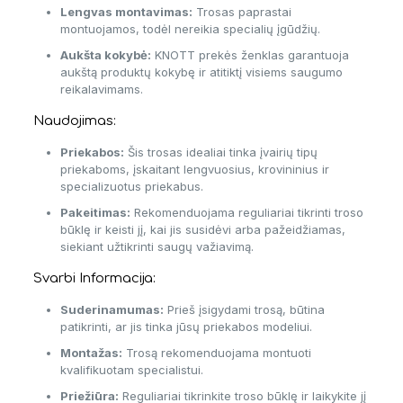
Lengvas montavimas:
Trosas paprastai
montuojamos, todėl nereikia specialių įgūdžių.
Aukšta kokybė:
KNOTT prekės ženklas garantuoja
aukštą produktų kokybę ir atitiktį visiems saugumo
reikalavimams.
Naudojimas:
Priekabos:
Šis trosas idealiai tinka įvairių tipų
priekaboms, įskaitant lengvuosius, krovininius ir
specializuotus priekabus.
Pakeitimas:
Rekomenduojama reguliariai tikrinti troso
būklę ir keisti jį, kai jis susidėvi arba pažeidžiamas,
siekiant užtikrinti saugų važiavimą.
Svarbi Informacija:
Suderinamumas:
Prieš įsigydami trosą, būtina
patikrinti, ar jis tinka jūsų priekabos modeliui.
Montažas:
Trosą rekomenduojama montuoti
kvalifikuotam specialistui.
Priežiūra:
Reguliariai tikrinkite troso būklę ir laikykite jį