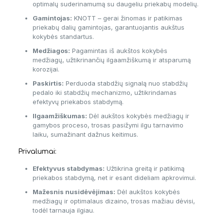
optimalų suderinamumą su daugeliu priekabų modelių.
Gamintojas:
KNOTT – gerai žinomas ir patikimas
priekabų dalių gamintojas, garantuojantis aukštus
kokybės standartus.
Medžiagos:
Pagamintas iš aukštos kokybės
medžiagų, užtikrinančių ilgaamžiškumą ir atsparumą
korozijai.
Paskirtis:
Perduoda stabdžių signalą nuo stabdžių
pedalo iki stabdžių mechanizmo, užtikrindamas
efektyvų priekabos stabdymą.
Ilgaamžiškumas:
Dėl aukštos kokybės medžiagų ir
gamybos proceso, trosas pasižymi ilgu tarnavimo
laiku, sumažinant dažnus keitimus.
Privalumai:
Efektyvus stabdymas:
Užtikrina greitą ir patikimą
priekabos stabdymą, net ir esant dideliam apkrovimui.
Mažesnis nusidėvėjimas:
Dėl aukštos kokybės
medžiagų ir optimalaus dizaino, trosas mažiau dėvisi,
todėl tarnauja ilgiau.