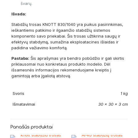
švarų.
Išvada:
Stabdžių trosas KNOTT 830/1040 yra puikus pasirinkimas,
ieškantiems patikimo ir ilgaamžio stabdžių sistemos
komponento savo priekabai. Šis trosas užtikrina saugų ir
efektyvų stabdymą, sumažina eksploatacines išlaidas ir
padidina važiavimo komfortą.
Pastaba:
Šis aprašymas yra bendro pobūdžio ir gali skirtis
priklausomai nuo konkretaus produkto modelio. Dėl
išsamesnės informacijos rekomenduojame kreiptis į
gamintoją arba įgaliotą atstovą.
Svoris
1 kg
Išmatavimai
30 × 30 × 3 cm
Panašūs produktai