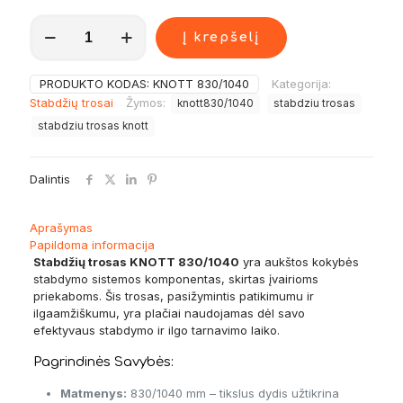
produkto
Į krepšelį
kiekis:
Stabdžių
trosas
PRODUKTO KODAS:
KNOTT 830/1040
Kategorija:
KNOTT
Stabdžių trosai
Žymos:
knott830/1040
stabdziu trosas
830/1040
stabdziu trosas knott
Dalintis
Aprašymas
Papildoma informacija
Stabdžių trosas KNOTT 830/1040
yra aukštos kokybės
stabdymo sistemos komponentas, skirtas įvairioms
priekaboms. Šis trosas, pasižymintis patikimumu ir
ilgaamžiškumu, yra plačiai naudojamas dėl savo
efektyvaus stabdymo ir ilgo tarnavimo laiko.
Pagrindinės Savybės:
Matmenys:
830/1040 mm – tikslus dydis užtikrina