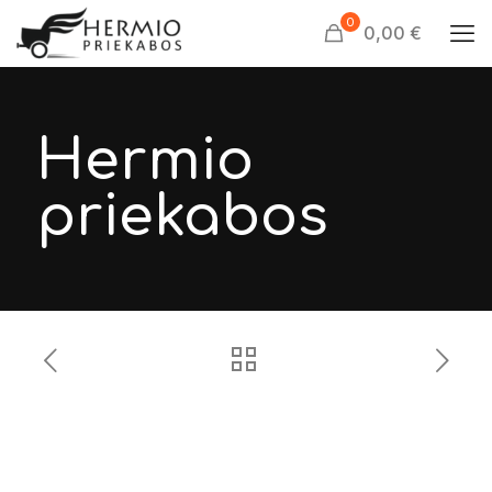
0
0,00 €
Hermio
priekabos