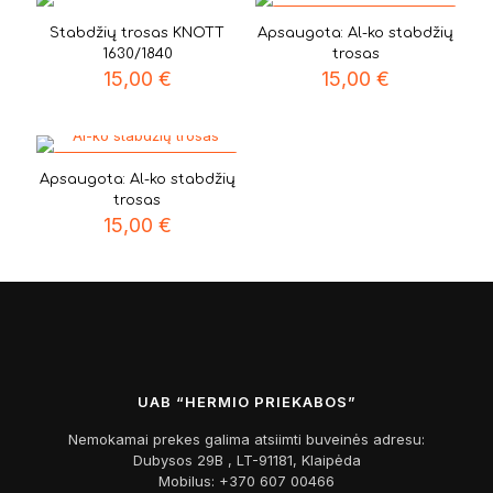
AL-KO STABDŽIŲ
Stabdžių trosas KNOTT
Apsaugota: Al-ko stabdžių
TROSAS
1630/1840
trosas
15,00
€
15,00
€
AL-KO STABDŽIŲ
Apsaugota: Al-ko stabdžių
TROSAS
trosas
15,00
€
UAB “HERMIO PRIEKABOS”
Nemokamai prekes galima atsiimti buveinės adresu:
Dubysos 29B , LT-91181, Klaipėda
Mobilus:
+370 607 00466