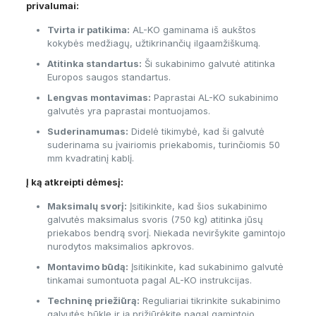
privalumai:
Tvirta ir patikima:
AL-KO gaminama iš aukštos
kokybės medžiagų, užtikrinančių ilgaamžiškumą.
Atitinka standartus:
Ši sukabinimo galvutė atitinka
Europos saugos standartus.
Lengvas montavimas:
Paprastai AL-KO sukabinimo
galvutės yra paprastai montuojamos.
Suderinamumas:
Didelė tikimybė, kad ši galvutė
suderinama su įvairiomis priekabomis, turinčiomis 50
mm kvadratinį kablį.
Į ką atkreipti dėmesį:
Maksimalų svorį:
Įsitikinkite, kad šios sukabinimo
galvutės maksimalus svoris (750 kg) atitinka jūsų
priekabos bendrą svorį. Niekada neviršykite gamintojo
nurodytos maksimalios apkrovos.
Montavimo būdą:
Įsitikinkite, kad sukabinimo galvutė
tinkamai sumontuota pagal AL-KO instrukcijas.
Techninę priežiūrą:
Reguliariai tikrinkite sukabinimo
galvutės būklę ir ją prižiūrėkite pagal gamintojo