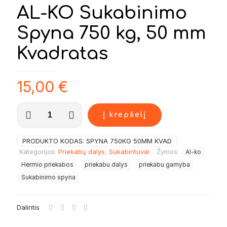
AL-KO Sukabinimo
Spyna 750 kg, 50 mm
Kvadratas
15,00
€
produkto
Į krepšelį
kiekis:
AL-
KO
PRODUKTO KODAS:
SPYNA 750KG 50MM KVAD
Sukabinimo
Kategorijos:
Priekabų dalys
,
Sukabintuvai
Žymos:
Al-ko
Spyna
750
Hermio priekabos
priekabu dalys
priekabu gamyba
kg,
Sukabinimo spyna
50
mm
Kvadratas
Dalintis