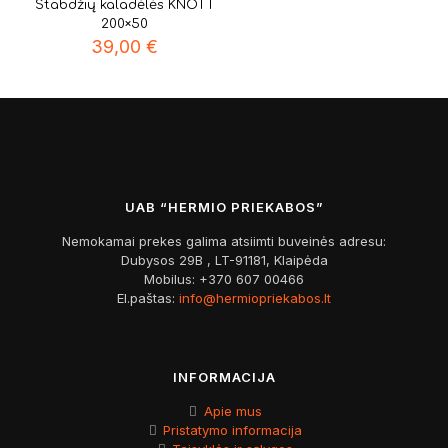
Stabdžių kaladėlės KNOTT
200×50
39,00
€
UAB “HERMIO PRIEKABOS”
Nemokamai prekes galima atsiimti buveinės adresu:
Dubysos 29B , LT-91181, Klaipėda
Mobilus:
+370 607 00466
El.paštas:
info@hermiopriekabos.lt
INFORMACIJA
Apie mus
Pristatymo informacija