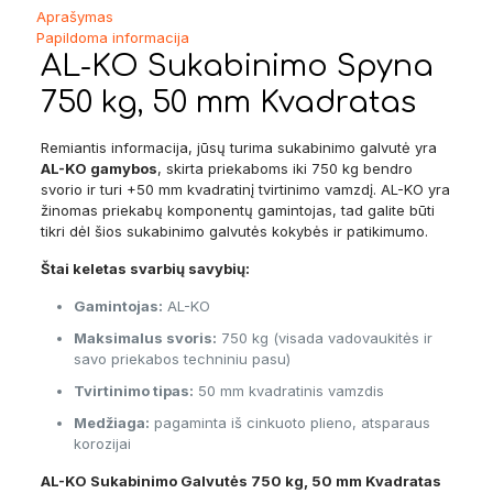
Aprašymas
Papildoma informacija
AL-KO Sukabinimo Spyna
750 kg, 50 mm Kvadratas
Remiantis informacija, jūsų turima sukabinimo galvutė yra
AL-KO gamybos
, skirta priekaboms iki 750 kg bendro
svorio ir turi +50 mm kvadratinį tvirtinimo vamzdį. AL-KO yra
žinomas priekabų komponentų gamintojas, tad galite būti
tikri dėl šios sukabinimo galvutės kokybės ir patikimumo.
Štai keletas svarbių savybių:
Gamintojas:
AL-KO
Maksimalus svoris:
750 kg (visada vadovaukitės ir
savo priekabos techniniu pasu)
Tvirtinimo tipas:
50 mm kvadratinis vamzdis
Medžiaga:
pagaminta iš cinkuoto plieno, atsparaus
korozijai
AL-KO Sukabinimo Galvutės 750 kg, 50 mm Kvadratas